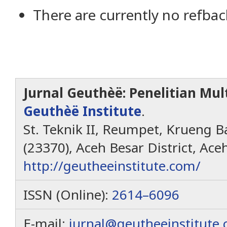
There are currently no refbac
Jurnal Geuthèë: Penelitian Mult
Geuthèë Institute
.
St. Teknik II, Reumpet, Krueng Ba
(23370), Aceh Besar District, Ace
http://geutheeinstitute.com/
ISSN (Online):
2614–6096
E-mail:
jurnal@geutheeinstitute