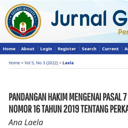
Home
About
Login
Register
Search
Current
A
Home
>
Vol 5, No 3 (2022)
>
Laela
PANDANGAN HAKIM MENGENAI PASAL 7
NOMOR 16 TAHUN 2019 TENTANG PERK
Ana Laela