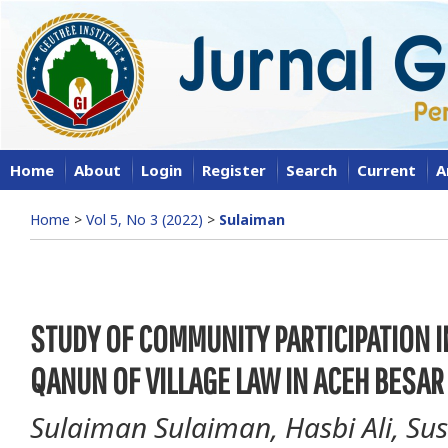
Home
About
Login
Register
Search
Current
A
Home
>
Vol 5, No 3 (2022)
>
Sulaiman
STUDY OF COMMUNITY PARTICIPATION I
QANUN OF VILLAGE LAW IN ACEH BESAR
Sulaiman Sulaiman, Hasbi Ali, Su