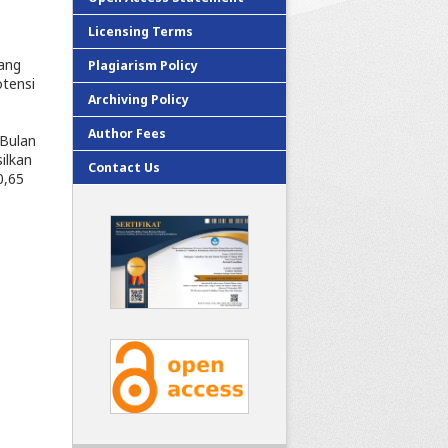
Licensing Terms
yang
Plagiarism Policy
otensi
Archiving Policy
Author Fees
 Bulan
ilkan
Contact Us
0,65