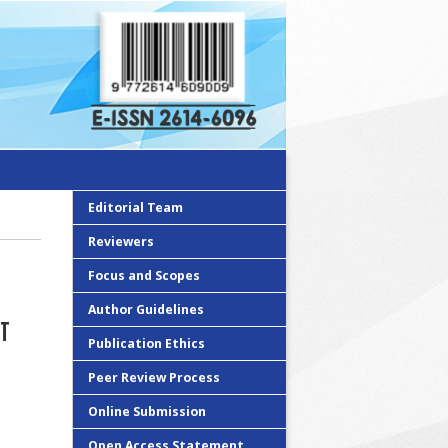
Editorial Team
Reviewers
Focus and Scopes
Author Guidelines
T
Publication Ethics
Peer Review Process
Online Submission
Open Access Statement