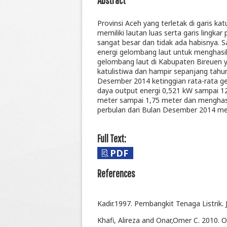
Provinsi Aceh yang terletak di garis k
memiliki lautan luas serta garis lingka
sangat besar dan tidak ada habisnya. 
energi gelombang laut untuk menghasilk
gelombang laut di Kabupaten Bireuen y
katulistiwa dan hampir sepanjang tahun
Desember 2014 ketinggian rata-rata g
daya output energi 0,521 kW sampai 12
meter sampai 1,75 meter dan menghasi
perbulan dari Bulan Desember 2014 me
Full Text:
PDF
References
Kadir.1997. Pembangkit Tenaga Listrik. J
Khafi, Alireza and Onar,Omer C. 2010.