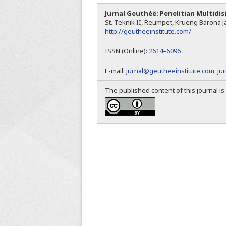
Jurnal Geuthèë: Penelitian Multidis
St. Teknik II, Reumpet, Krueng Barona Ja
http://geutheeinstitute.com/
ISSN (Online):
2614–6096
E-mail:
jurnal@geutheeinstitute.com
,
ju
The published content of this journal i