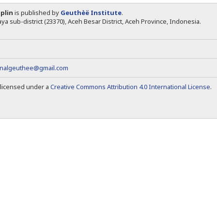
iplin
is published by
Geuthèë Institute
.
ya sub-district (23370), Aceh Besar District, Aceh Province, Indonesia.
rnalgeuthee@gmail.com
s licensed under a
Creative Commons Attribution 4.0 International License
.