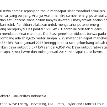
atulistiwa hampir sepanjang tahun mendapat sinar matahari sekaligus
r pantai yang panjang. Artinya Aceh memiliki sumber energi potensial 
Salah satu potensi yang belum banyak diketahui masyarakat adalah p
an listrik. Penelitian dilakukan untuk mengetahui potensi energi
ang mempunyai luas pantai 1500 km2. Daerah ini terletak di garis
 mendapat sinar matahari. Dari hasil penelitian didapat bahwa pada
elombang adalah 0,625 meter sampai 2,25 meter dan dapat menghas
,864 kW. Bulan Januari 2015 ketinggian rata-rata gelombang adalah 
lkan daya output 0,574 kW sampai 6,858 kW. Daya output rata-rata
ncapai 5,583 kW/m dan Bulan Januari 2015 mencapai 1,928 kW/m.
akarta . Universitas Indonesia.
 Ocean Wave Energy Harvesting, CRC Press, Taylor and Francis Group